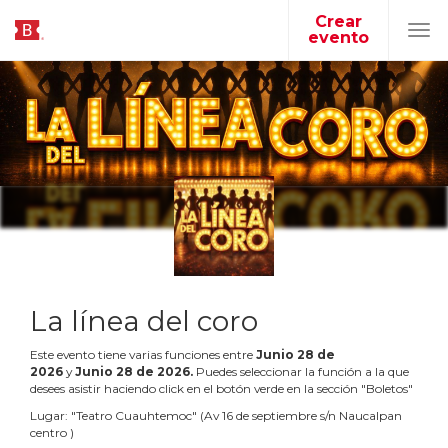
Crear
evento
Tog
navi
La línea del coro
Este evento tiene varias funciones entre
Junio
28
de
2026
y
Junio
28
de
2026
.
Puedes seleccionar la función a la que
desees asistir haciendo click en el botón verde en la sección "Boletos"
Lugar:
"
Teatro Cuauhtemoc
"
(
Av 16 de septiembre s/n Naucalpan
centro
)