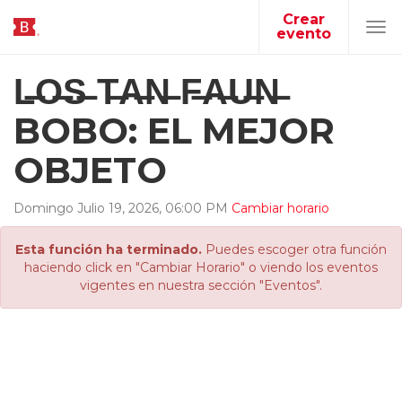
Crear
evento
Tog
navi
L̶O̶S̶ T̶A̶N̶ F̶A̶U̶N̶
BOBO: EL MEJOR
OBJETO
Domingo
Julio
19
,
2026
,
06
:
00
PM
Cambiar horario
Esta función ha terminado.
Puedes escoger otra función
haciendo click en "Cambiar Horario" o viendo los eventos
vigentes en nuestra sección "Eventos".