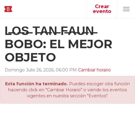
Crear
evento
Tog
navi
L̶O̶S̶ T̶A̶N̶ F̶A̶U̶N̶
BOBO: EL MEJOR
OBJETO
Domingo
Julio
26
,
2026
,
06
:
00
PM
Cambiar horario
Esta función ha terminado.
Puedes escoger otra función
haciendo click en "Cambiar Horario" o viendo los eventos
vigentes en nuestra sección "Eventos".