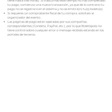
tiene hasta tres horas). Si trascurrido este tiempo no has completado
tu pago, comienza una nueva transacción, ya que de lo contrario tu
pago no se registrará en el sistema y no se emitirá(n) tu(s) boleto(s).
Si requieres un comprobante fiscal de tu compra, solicítalo al
organizador del evento.
Las páginas de pago están operadas por sus compañías
correspondientes (Conekta, PayPal, etc.), por lo que Boletópolis no
tiene control sobre cualquier error o mensaje recibido estando en los
portales de terceros.