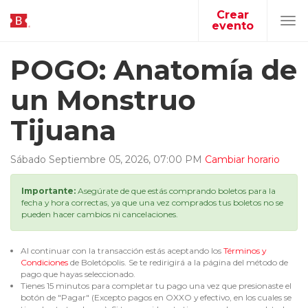
Crear
evento
Tog
navi
POGO: Anatomía de
un Monstruo
Tijuana
Sábado
Septiembre
05
,
2026
,
07
:
00
PM
Cambiar horario
Importante:
Asegúrate de que estás comprando boletos para la
fecha y hora correctas, ya que una vez comprados tus boletos no se
pueden hacer cambios ni cancelaciones.
Al continuar con la transacción estás aceptando los
Términos y
Condiciones
de Boletópolis. Se te redirigirá a la página del método de
pago que hayas seleccionado.
Tienes 15 minutos para completar tu pago una vez que presionaste el
botón de "Pagar" (Excepto pagos en OXXO y efectivo, en los cuales se