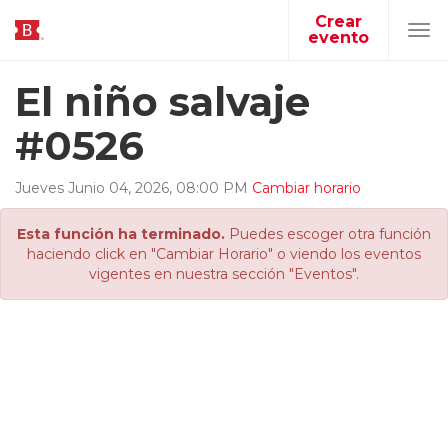
Crear
evento
Tog
navi
El niño salvaje
#0526
Jueves
Junio
04
,
2026
,
08
:
00
PM
Cambiar horario
Esta función ha terminado.
Puedes escoger otra función
haciendo click en "Cambiar Horario" o viendo los eventos
vigentes en nuestra sección "Eventos".