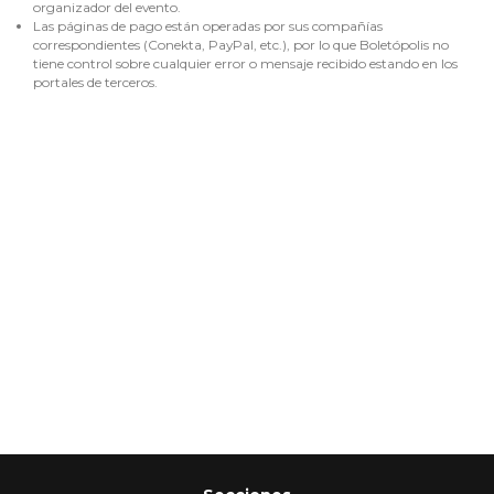
organizador del evento.
Las páginas de pago están operadas por sus compañías
correspondientes (Conekta, PayPal, etc.), por lo que Boletópolis no
tiene control sobre cualquier error o mensaje recibido estando en los
portales de terceros.