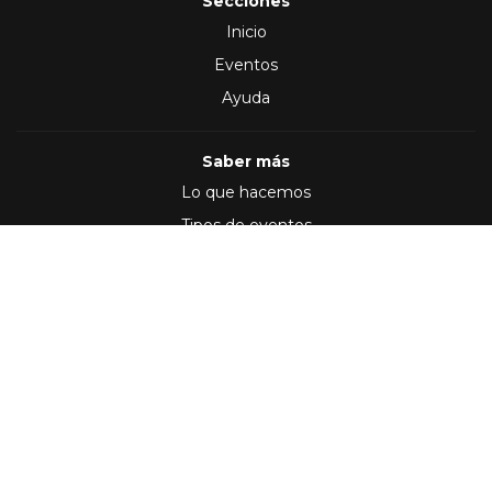
Secciones
Inicio
Eventos
Ayuda
Saber más
Lo que hacemos
Tipos de eventos
Síguenos en
(2012 - 2026)
Términos y Condiciones
,
Política de privacidad