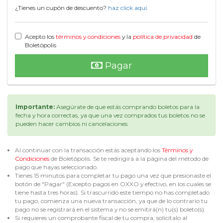
¿Tienes un cupón de descuento?
haz click aquí.
Acepto los
términos y condiciones
y la
política de privacidad
de
Boletópolis
Pagar
Importante:
Asegúrate de que estás comprando boletos para la
fecha y hora correctas, ya que una vez comprados tus boletos no se
pueden hacer cambios ni cancelaciones.
Al continuar con la transacción estás aceptando los
Términos y
Condiciones
de Boletópolis. Se te redirigirá a la página del método de
pago que hayas seleccionado.
Tienes 15 minutos para completar tu pago una vez que presionaste el
botón de "Pagar" (Excepto pagos en OXXO y efectivo, en los cuales se
tiene hasta tres horas). Si trascurrido este tiempo no has completado
tu pago, comienza una nueva transacción, ya que de lo contrario tu
pago no se registrará en el sistema y no se emitirá(n) tu(s) boleto(s).
Si requieres un comprobante fiscal de tu compra, solicítalo al