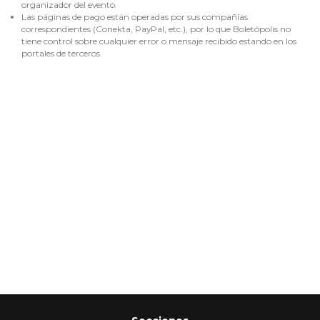
organizador del evento.
Las páginas de pago están operadas por sus compañías
correspondientes (Conekta, PayPal, etc.), por lo que Boletópolis no
tiene control sobre cualquier error o mensaje recibido estando en los
portales de terceros.