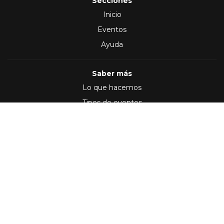
Secciones
Inicio
Eventos
Ayuda
Saber más
Lo que hacemos
Tipos de eventos
Síguenos en
(2012 - 2026)
Términos y Condiciones
,
Política de privacidad