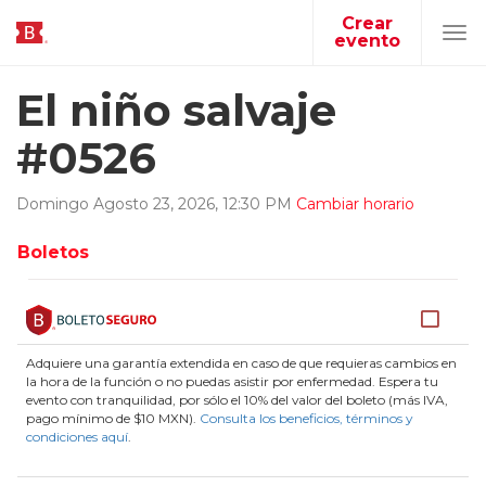
Crear
evento
Tog
navi
El niño salvaje
#0526
Domingo
Agosto
23
,
2026
,
12
:
30
PM
Cambiar horario
Boletos
Adquiere una garantía extendida en caso de que requieras cambios en
la hora de la función o no puedas asistir por enfermedad. Espera tu
evento con tranquilidad, por sólo el 10% del valor del boleto (más IVA,
pago mínimo de $10 MXN).
Consulta los beneficios, términos y
condiciones aquí
.