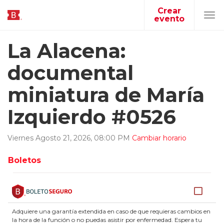
Crear
evento
Tog
navi
La Alacena:
documental
miniatura de María
Izquierdo #0526
Viernes
Agosto
21
,
2026
,
08
:
00
PM
Cambiar horario
Boletos
Adquiere una garantía extendida en caso de que requieras cambios en
la hora de la función o no puedas asistir por enfermedad. Espera tu