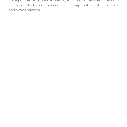
correspondientes (Conekta, PayPal, etc.), por lo que Boletópolis no
tiene control sobre cualquier error o mensaje recibido estando en los
portales de terceros.