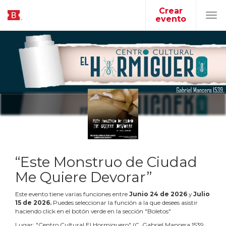
Crear
evento
Tog
navi
“Este Monstruo de Ciudad
Me Quiere Devorar”
Este evento tiene varias funciones entre
Junio
24
de
2026
y
Julio
15
de
2026
.
Puedes seleccionar la función a la que desees asistir
haciendo click en el botón verde en la sección "Boletos"
Lugar:
"
Centro Cultural El Hormiguero
"
(
C. Gabriel Mancera 1539,