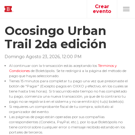
Crear
evento
Tog
navi
Ocosingo Urban
Trail 2da edición
Domingo
Agosto
23
,
2026
,
12
:
00
PM
Al continuar con la transacción estás aceptando los
Términos y
Condiciones
de Boletópolis. Se te redirigirá a la página del método de
pago que hayas seleccionado.
Tienes 15 minutos para completar tu pago una vez que presionaste el
botón de "Pagar" (Excepto pagos en OXXO y efectivo, en los cuales se
tiene hasta tres horas). Si trascurrido este tiempo no has completado
tu pago, comienza una nueva transacción, ya que de lo contrario tu
pago no se registrará en el sistema y no se emitirá(n) tu(s) boleto(s).
Si requieres un comprobante fiscal de tu compra, solicítalo al
organizador del evento.
Las páginas de pago están operadas por sus compañías
correspondientes (Conekta, PayPal, etc.), por lo que Boletópolis no
tiene control sobre cualquier error o mensaje recibido estando en los
portales de terceros.