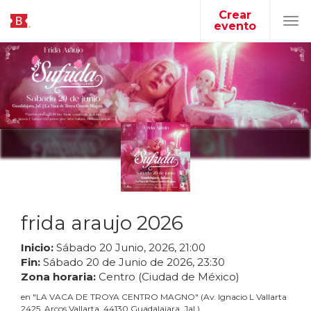
Crear
evento
Tog
navi
frida araujo 2026
Inicio:
Sábado
20
Junio
,
2026
,
21
:
00
Fin:
Sábado
20
de
Junio
de
2026
,
23
:
30
Zona horaria:
Centro (Ciudad de México)
en
"
LA VACA DE TROYA CENTRO MAGNO
"
(
Av. Ignacio L Vallarta
2425, Arcos Vallarta, 44130 Guadalajara, Jal.
)