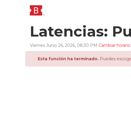
Latencias: Pul
Viernes
Junio
26
,
2026
,
08
:
30
PM
Cambiar horario
Esta función ha terminado.
Puedes escoger 