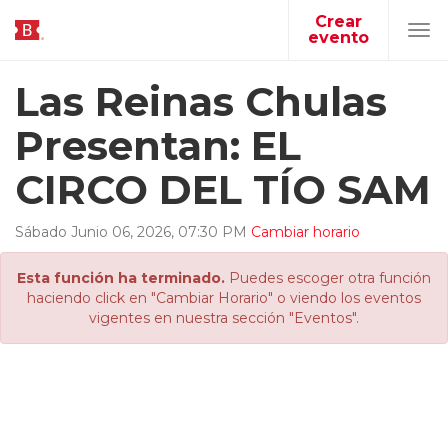
Crear
evento
Tog
navi
Las Reinas Chulas
Presentan: EL
CIRCO DEL TÍO SAM
Sábado
Junio
06
,
2026
,
07
:
30
PM
Cambiar horario
Esta función ha terminado.
Puedes escoger otra función
haciendo click en "Cambiar Horario" o viendo los eventos
vigentes en nuestra sección "Eventos".