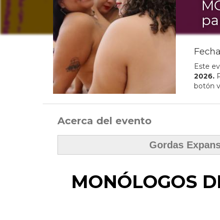
MO
pa
Fecha
Este ev
2026
.
P
botón v
Acerca del evento
Gordas Expans
MONÓLOGOS DE 