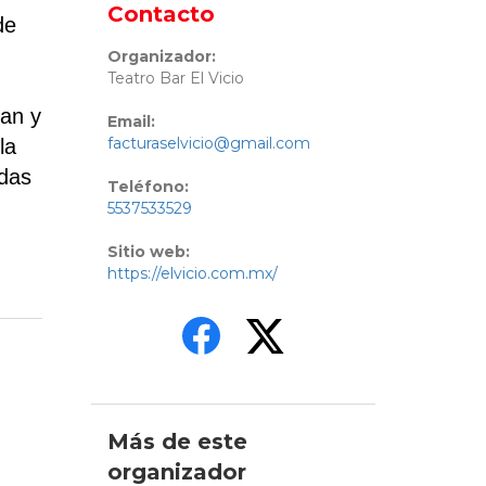
Contacto
de
Organizador:
Teatro Bar El Vicio
an y
Email:
facturaselvicio@gmail.com
la
adas
Teléfono:
5537533529
Sitio web:
https://elvicio.com.mx/
Más de este
organizador