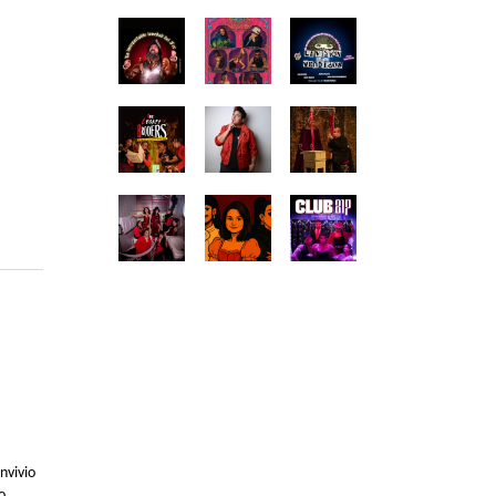
nvivio
o.