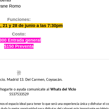
queras
Dayane Romo
Funciones:
 21 y 28 de junio a las 7:30pm
Costo:
300 Entrada general
$150 Preventa
🥂
Vicio. Madrid 13. Del Carmen, Coyoacán.
sahogarte o ayuda comunícate al
Whats del Vicio
5537533529
 el espacio ideal para tener lo que será una experiencia única y disfrutar el co
n duda la mejor oportunidad para disfrutar del cabaret más importante en Méxic