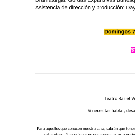
Dramaturgia: Gordas Expansivas Burles
Asistencia de dirección y producción: 
Domingos 7,
$
Teatro Bar el 
Si necesitas hablar, de
Para aquellos que conocen nuestra casa, sabrán que tenemos
cabaretero. Para quienes no nos conozcan, esta es si