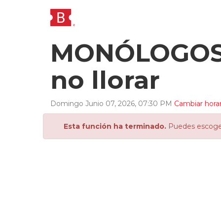
MONÓLOGOS 
no llorar
Domingo
Junio
07
,
2026
,
07
:
30
PM
Cambiar horar
Esta función ha terminado.
Puedes escoger 