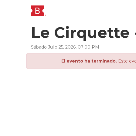
Le Cirquette 
Sábado
Julio
25
,
2026
,
07
:
00
PM
El evento ha terminado.
Este eve