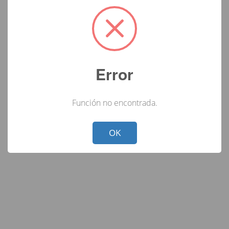
Error
Función no encontrada.
Not valid!
!
OK