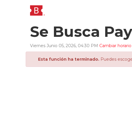
Se Busca Pa
Viernes
Junio
05
,
2026
,
04
:
30
PM
Cambiar horario
Esta función ha terminado.
Puedes escoger 