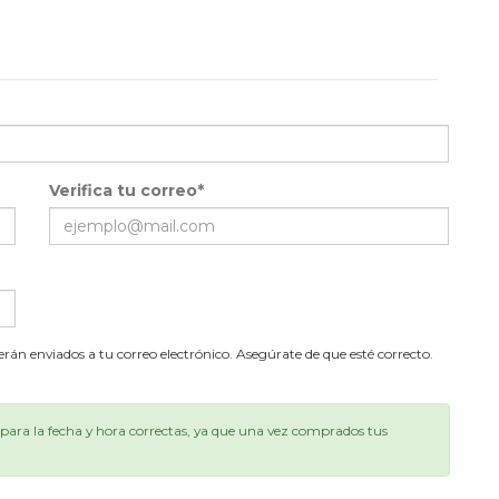
Verifica tu correo*
serán enviados a tu correo electrónico. Asegúrate de que esté correcto.
ara la fecha y hora correctas, ya que una vez comprados tus