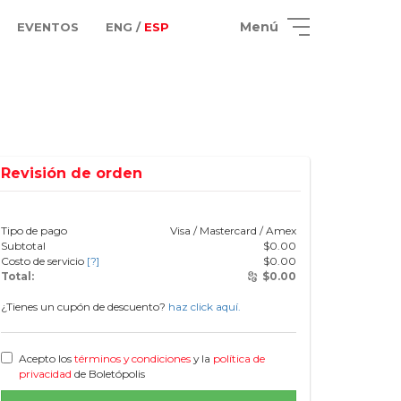
Menú
EVENTOS
ENG /
ESP
Revisión de orden
Tipo de pago
Visa / Mastercard / Amex
Subtotal
$
0.00
Costo de servicio
[?]
$
0.00
Total:
$
0.00
¿Tienes un cupón de descuento?
haz click aquí.
Acepto los
términos y condiciones
y la
política de
privacidad
de Boletópolis