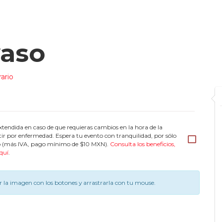
yaso
ario
tendida en caso de que requieras cambios en la hora de la
tir por enfermedad. Espera tu evento con tranquilidad, por sólo
eto (más IVA, pago mínimo de $10 MXN).
Consulta los beneficios,
quí
.
 la imagen con los botones y arrastrarla con tu mouse.