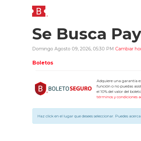
Se Busca Pa
Domingo
Agosto
09
,
2026
,
05
:
30
PM
Cambiar hor
Boletos
Adquiere una garantía ex
función o no puedas asis
el 10% del valor del bol
términos y condiciones a
Haz click en el lugar que desees seleccionar.
Puedes acercar