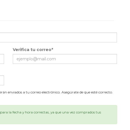
Verifica tu correo*
serán enviados a tu correo electrónico. Asegúrate de que esté correcto.
ara la fecha y hora correctas, ya que una vez comprados tus