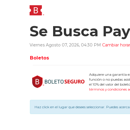
Se Busca Pa
Viernes
Agosto
07
,
2026
,
04
:
30
PM
Cambiar horar
Boletos
Adquiere una garantía ex
función o no puedas asis
el 10% del valor del bol
términos y condiciones a
Haz click en el lugar que desees seleccionar.
Puedes acercar