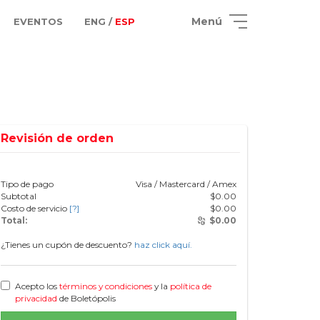
Menú
EVENTOS
ENG /
ESP
Revisión de orden
Tipo de pago
Visa / Mastercard / Amex
Subtotal
$
0.00
Costo de servicio
[?]
$
0.00
Total:
$
0.00
¿Tienes un cupón de descuento?
haz click aquí.
Acepto los
términos y condiciones
y la
política de
privacidad
de Boletópolis