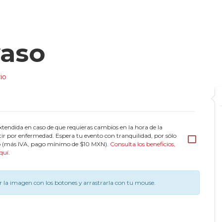
yaso
io
tendida en caso de que requieras cambios en la hora de la
tir por enfermedad. Espera tu evento con tranquilidad, por sólo
eto (más IVA, pago mínimo de $10 MXN).
Consulta los beneficios,
quí
.
 la imagen con los botones y arrastrarla con tu mouse.