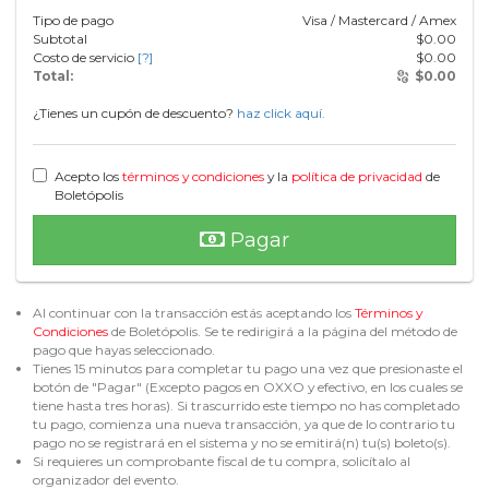
Tipo de pago
Visa / Mastercard / Amex
Subtotal
$
0.00
Costo de servicio
[?]
$
0.00
Total:
$
0.00
¿Tienes un cupón de descuento?
haz click aquí.
Acepto los
términos y condiciones
y la
política de privacidad
de
Boletópolis
Pagar
Al continuar con la transacción estás aceptando los
Términos y
Condiciones
de Boletópolis. Se te redirigirá a la página del método de
pago que hayas seleccionado.
Tienes 15 minutos para completar tu pago una vez que presionaste el
botón de "Pagar" (Excepto pagos en OXXO y efectivo, en los cuales se
tiene hasta tres horas). Si trascurrido este tiempo no has completado
tu pago, comienza una nueva transacción, ya que de lo contrario tu
pago no se registrará en el sistema y no se emitirá(n) tu(s) boleto(s).
Si requieres un comprobante fiscal de tu compra, solicítalo al
organizador del evento.