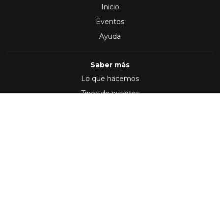
Inicio
Eventos
Ayuda
Saber más
Lo que hacemos
Tipos de eventos
Síguenos en
(2012 - 2026)
Términos y Condiciones
,
Política de privacidad