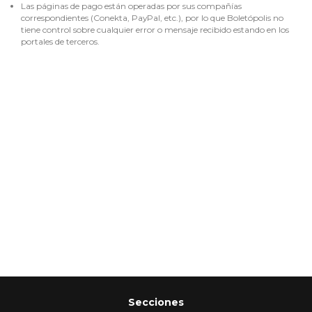
Las páginas de pago están operadas por sus compañías
correspondientes (Conekta, PayPal, etc.), por lo que Boletópolis no
tiene control sobre cualquier error o mensaje recibido estando en los
portales de terceros.
Secciones