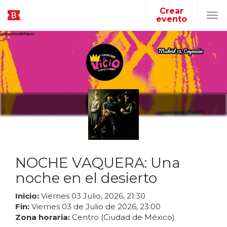
Crear
evento
Tog
navi
NOCHE VAQUERA: Una
noche en el desierto
Inicio:
Viernes
03
Julio
,
2026
,
21
:
30
Fin:
Viernes
03
de
Julio
de
2026
,
23
:
00
Zona horaria:
Centro (Ciudad de México)