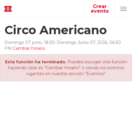
Crear
evento
Tog
navi
Circo Americano
Domingo 07 junio, 18:30
:
Domingo
Junio
07
,
2026
,
06
:
30
PM
Cambiar horario
Esta función ha terminado.
Puedes escoger otra función
haciendo click en "Cambiar Horario" o viendo los eventos
vigentes en nuestra sección "Eventos".