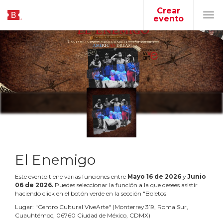
Crear
evento
Tog
navi
El Enemigo
Este evento tiene varias funciones entre
Mayo
16
de
2026
y
Junio
06
de
2026
.
Puedes seleccionar la función a la que desees asistir
haciendo click en el botón verde en la sección "Boletos"
Lugar:
"
Centro Cultural ViveArte
"
(
Monterrey 319, Roma Sur,
Cuauhtémoc, 06760 Ciudad de México, CDMX
)