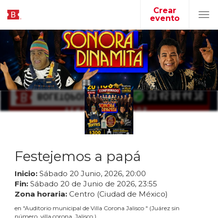
Crear
evento
Tog
navi
Festejemos a papá
Inicio:
Sábado
20
Junio
,
2026
,
20
:
00
Fin:
Sábado
20
de
Junio
de
2026
,
23
:
55
Zona horaria:
Centro (Ciudad de México)
en
"
Auditorio municipal de Villa Corona Jalisco
"
(
Juárez sin
número, villa corona, Jalisco
)