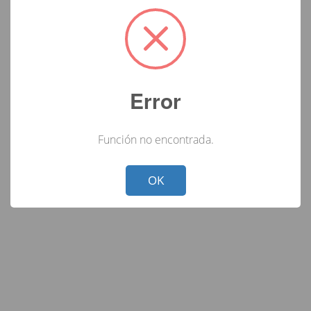
Error
Función no encontrada.
Not valid!
!
OK