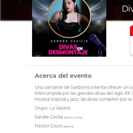
Di
Acerca del evento
Una cantante de Sanborns intenta ofrecer un co
interrumpida por las grandes divas del siglo XX. M
música tropical y jazz, las divas compiten por el 
Grupo: La Varieté
Sandra Cecilia
(actriz y voz)
Héctor Coyol
(piano)