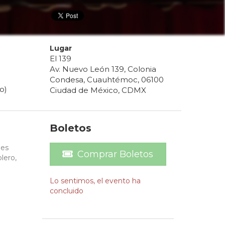
Lugar
El 139
Av. Nuevo León 139, Colonia
Condesa, Cuauhtémoc, 06100
o)
Ciudad de México, CDMX
Boletos
 es
Comprar Boletos
olero,
Lo sentimos, el evento ha
concluido