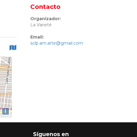
Contacto
Organizador:
La Varieté
Email:
sclp.am.arte@gmail.com
i
Síguenos en