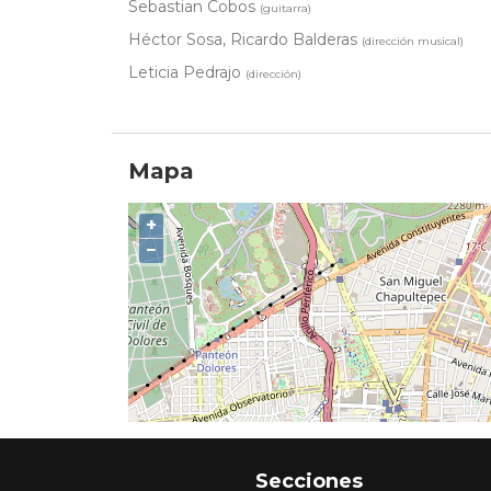
Sebastian Cobos
(guitarra)
Héctor Sosa, Ricardo Balderas
(dirección musical)
Leticia Pedrajo
(dirección)
Mapa
+
−
Secciones