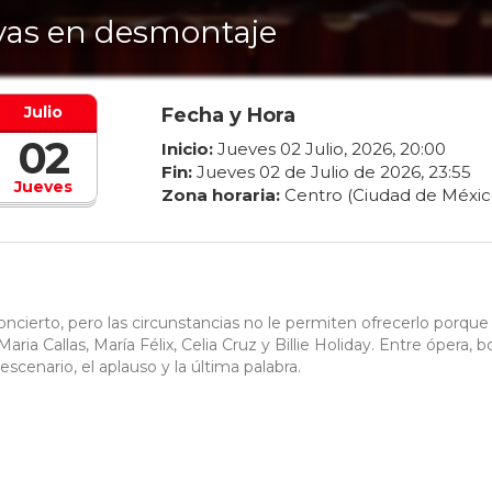
vas en desmontaje
Julio
Fecha y Hora
02
Inicio:
Jueves
02
Julio
,
2026
,
20
:
00
Fin:
Jueves
02
de
Julio
de
2026
,
23
:
55
Jueves
Zona horaria:
Centro (Ciudad de Méxic
ncierto, pero las circunstancias no le permiten ofrecerlo porque
aria Callas, María Félix, Celia Cruz y Billie Holiday. Entre ópera, b
escenario, el aplauso y la última palabra.