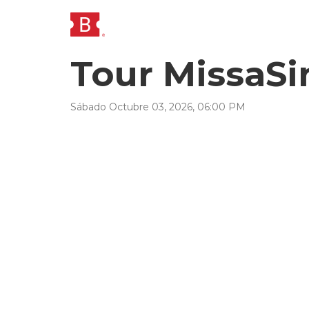
Tour MissaSi
Sábado
Octubre
03
,
2026
,
06
:
00
PM