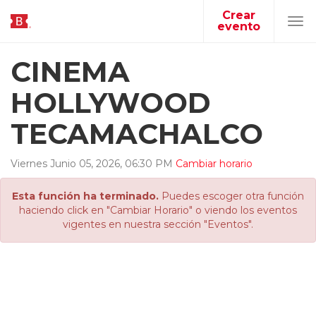
Crear
evento
Tog
navi
CINEMA
HOLLYWOOD
TECAMACHALCO
Viernes
Junio
05
,
2026
,
06
:
30
PM
Cambiar horario
Esta función ha terminado.
Puedes escoger otra función
haciendo click en "Cambiar Horario" o viendo los eventos
vigentes en nuestra sección "Eventos".