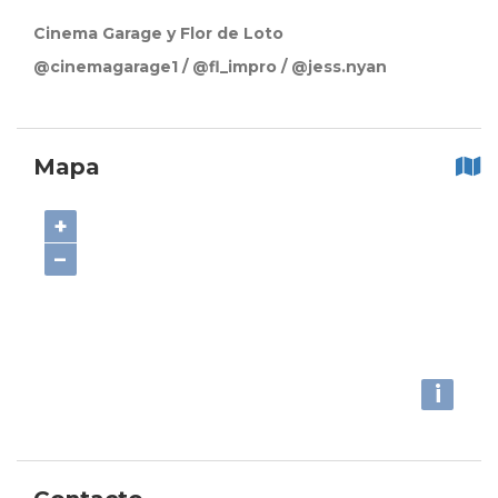
Cinema Garage y Flor de Loto
@cinemagarage1 / @fl_impro / @jess.nyan
Mapa
+
−
i