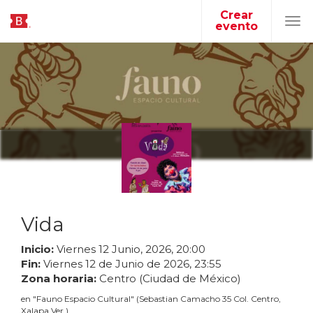
Crear
evento
Tog
navi
Vida
Inicio:
Viernes
12
Junio
,
2026
,
20
:
00
Fin:
Viernes
12
de
Junio
de
2026
,
23
:
55
Zona horaria:
Centro (Ciudad de México)
en
"
Fauno Espacio Cultural
"
(
Sebastian Camacho 35 Col. Centro,
Xalapa Ver.
)