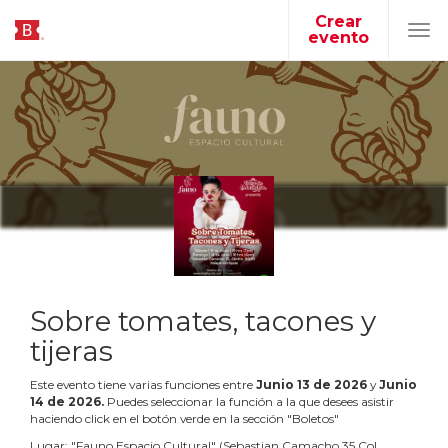
Crear
evento
Tog
navi
Sobre tomates, tacones y
tijeras
Este evento tiene varias funciones entre
Junio
13
de
2026
y
Junio
14
de
2026
.
Puedes seleccionar la función a la que desees asistir
haciendo click en el botón verde en la sección "Boletos"
Lugar:
"
Fauno Espacio Cultural
"
(
Sebastian Camacho 35 Col.