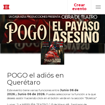
Crear
evento
Tog
navi
POGO el adiós en
Querétaro
Este evento tiene varias funciones entre
Junio
06
de
2026
y
Junio
06
de
2026
.
Puedes seleccionar la función a la que
desees asistir haciendo click en el botón verde en la sección "Boletos"
Lugar:
"
La MIRRUÑA TEATRO
"
(
5 de Mayo 48, Santiago de