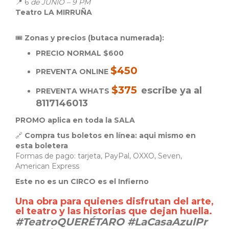
📍 6
de JUNIO – 9 PM
Teatro LA MIRRUÑA
🎟
Zonas y precios (butaca numerada):
PRECIO NORMAL $600
$450
PREVENTA ONLINE
$375
escribe ya al
PREVENTA WHATS
8117146013
PROMO aplica en toda la SALA
🔗
Compra tus boletos en línea: aqui mismo en
esta boletera
Formas de pago: tarjeta, PayPal, OXXO, Seven,
American Express
Este no es un CIRCO es el Infierno
Una obra para quienes disfrutan del arte,
el teatro y las historias que dejan huella.
#TeatroQUERÉTARO #LaCasaAzulPr