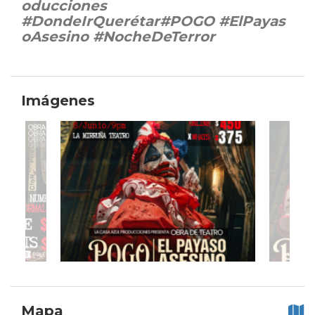
oducciones
#DondeIrQuerétar#POGO #ElPayas
oAsesino #NocheDeTerror
Imágenes
Mapa