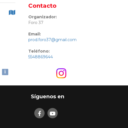
Contacto
Organizador:
Foro 37
Email:
prod.foro37@gmail.com
Teléfono:
5548869644
i
Síguenos en