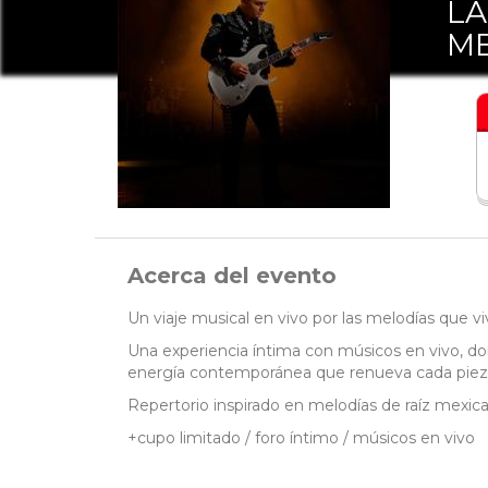
LA
ME
Acerca del evento
Un viaje musical en vivo por las melodías que v
Una experiencia íntima con músicos en vivo, don
energía contemporánea que renueva cada piez
Repertorio inspirado en melodías de raíz mexica
+cupo limitado / foro íntimo / músicos en vivo