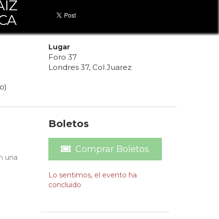
AÍZ
CA
Lugar
Foro 37
Londres 37, Col Juarez
o)
Boletos
Comprar Boletos
on una
Lo sentimos, el evento ha
concluido