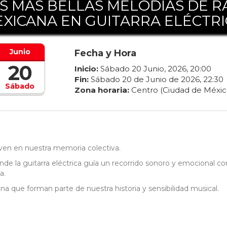
S MÁS BELLAS MELODIAS DE R
XICANA EN GUITARRA ELÉCTRI
Junio
Fecha y Hora
20
Inicio:
Sábado
20
Junio
,
2026
,
20
:
00
Fin:
Sábado
20
de
Junio
de
2026
,
22
:
30
Sábado
Zona horaria:
Centro (Ciudad de Méxic
iven en nuestra memoria colectiva.
de la guitarra eléctrica guía un recorrido sonoro y emocional c
a.
na que forman parte de nuestra historia y sensibilidad musical.