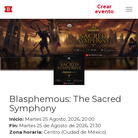
Crear
evento
Tog
navi
Blasphemous: The Sacred
Symphony
Inicio:
Martes
25
Agosto
,
2026
,
20
:
00
Fin:
Martes
25
de
Agosto
de
2026
,
21
:
30
Zona horaria:
Centro (Ciudad de México)