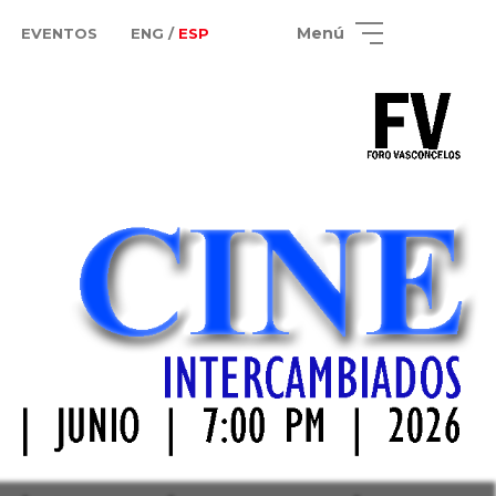
Menú
EVENTOS
ENG /
ESP