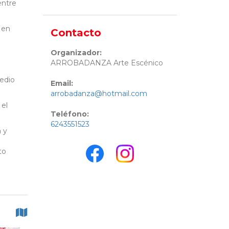
entre
 en
Contacto
Organizador:
ARROBADANZA Arte Escénico
medio
Email:
arrobadanza@hotmail.com
 el
Teléfono:
6243551523
a y
to