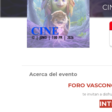
CI
Acerca del evento
FORO VASCONC
te invitan a disfr
IN