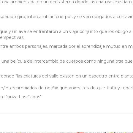
storia ambientada en un ecosistema donde las criaturas existían 
sperado giro, intercambian cuerpos y se ven obligados a convivir
ue y un ave se enfrentaron a un viaje conjunto que los obligó a
perspectivas.
e entre ambos personajes, marcada por el aprendizaje mutuo en 
s una película de intercambio de cuerpos como ninguna otra que
onde “las criaturas del valle existen en un espectro entre plant
n/intercambiados-de-netflix-que-animal-es-de-que-trata-y-repar
la Danza Los Cabos"