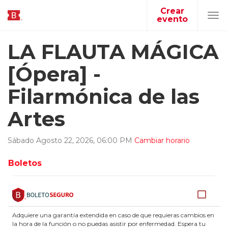
Crear
evento
Tog
navi
LA FLAUTA MÁGICA
[Ópera] -
Filarmónica de las
Artes
Sábado
Agosto
22
,
2026
,
06
:
00
PM
Cambiar horario
Boletos
Adquiere una garantía extendida en caso de que requieras cambios en
la hora de la función o no puedas asistir por enfermedad. Espera tu