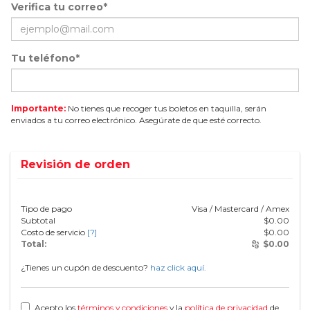
Verifica tu correo*
Tu teléfono*
Importante:
No tienes que recoger tus boletos en taquilla, serán
enviados a tu correo electrónico. Asegúrate de que esté correcto.
Revisión de orden
Tipo de pago
Visa / Mastercard / Amex
Subtotal
$
0.00
Costo de servicio
[?]
$
0.00
Total:
$
0.00
¿Tienes un cupón de descuento?
haz click aquí.
Acepto los
términos y condiciones
y la
política de privacidad
de