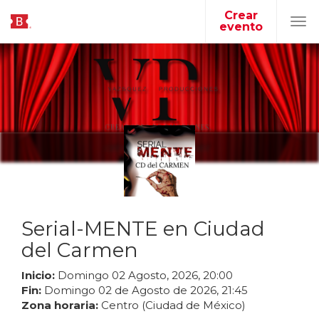
Crear
evento
Tog
navi
Serial-MENTE en Ciudad
del Carmen
Inicio:
Domingo
02
Agosto
,
2026
,
20
:
00
Fin:
Domingo
02
de
Agosto
de
2026
,
21
:
45
Zona horaria:
Centro (Ciudad de México)