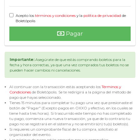
Acepto los
términos y condiciones
y la
política de privacidad
de
Boletópolis
Pagar
Importante:
Asegúrate de que estás comprando boletos para la
fecha y hora correctas, ya que una vez comprados tus boletos no se
pueden hacer cambios ni cancelaciones.
Al continuar con la transacción estás aceptando los
Términos y
Condiciones
de Boletópolis. Se te redirigirá a la página del método de
pago que hayas seleccionado.
Tienes 15 minutos para completar tu pago una vez que presionaste el
botón de "Pagar" (Excepto pagos en OXXO y efectivo, en los cuales se
tiene hasta tres horas). Si trascurrido este tiempo no has completado
tu pago, comienza una nueva transacción, ya que de lo contrario tu
pago no se registrará en el sistema y no se emitirá(n) tu(s) boleto(s).
Si requieres un comprobante fiscal de tu compra, solicítalo al
organizador del evento.
Las páginas de pago están operadas por sus compañías