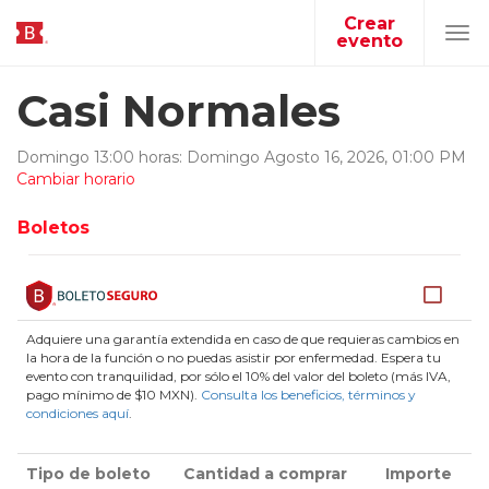
Crear
evento
Tog
navi
Casi Normales
Domingo 13:00 horas
:
Domingo
Agosto
16
,
2026
,
01
:
00
PM
Cambiar horario
Boletos
Adquiere una garantía extendida en caso de que requieras cambios en
la hora de la función o no puedas asistir por enfermedad. Espera tu
evento con tranquilidad, por sólo el 10% del valor del boleto (más IVA,
pago mínimo de $10 MXN).
Consulta los beneficios, términos y
condiciones aquí
.
Tipo de boleto
Cantidad a comprar
Importe