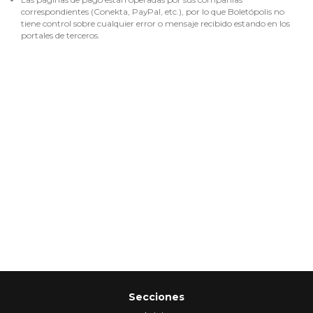
correspondientes (Conekta, PayPal, etc.), por lo que Boletópolis no
tiene control sobre cualquier error o mensaje recibido estando en los
portales de terceros.
Secciones