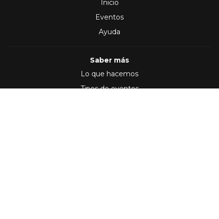
Inicio
Eventos
Ayuda
Saber más
Lo que hacemos
Tipos de eventos
Síguenos en
(2012 - 2026)
Términos y Condiciones
,
Política de privacidad
Desarrollo por