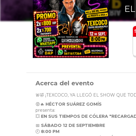
EL
Acerca del evento
🚨🤣 ¡TEXCOCO, YA LLEGÓ EL SHOW QUE TO
😡🔥
HÉCTOR SUÁREZ GOMÍS
presenta:
💥
EN SUS TIEMPOS DE CÓLERA "RECARGA
📅
SÁBADO 12 DE SEPTIEMBRE
🕗
8:00 PM