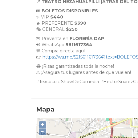
📍
TEATRO NEZAHUALPILLI (ATRÁS DEL TO
🎟️
BOLETOS DISPONIBLES
✨ VIP
$440
🔥 PREFERENTE
$390
🎭 GENERAL
$250
🌸 Preventa en
FLORERÍA DAP
📲 WhatsApp
5611617364
💬 Compra directa aquí:
👉
https://wa.me/5215611617364?text=BOL
😂 ¡Risas garantizadas toda la noche!
⚠️ ¡Asegura tus lugares antes de que vuelen!
#Texcoco #ShowDeComedia #HectorSuarezGo
Mapa
+
−