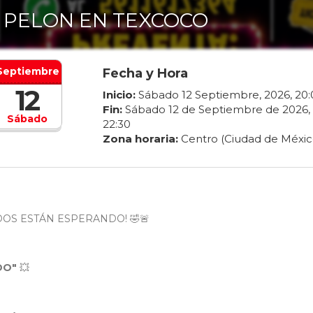
 PELON EN TEXCOCO
Septiembre
Fecha y Hora
12
Inicio:
Sábado
12
Septiembre
,
2026
,
20
:
Fin:
Sábado
12
de
Septiembre
de
2026
,
Sábado
22
:
30
Zona horaria:
Centro (Ciudad de Méxic
DOS ESTÁN ESPERANDO! 🤣🚨
DO"
💥