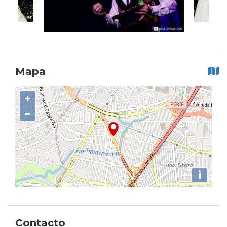
Mapa
+
−
i
Contacto