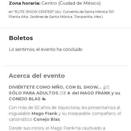
Zona horaria:
Centro (Ciudad de México)
en
"
ELITE SHOW CENTER
"
(
Av. Convento de Santa Mónica 101-
Planta Alta. Jardines de Santa Mónica, Tlanpantla, Mex.
)
Boletos
Lo sentimos, el evento ha concluido
Acerca del evento
DIVIÉRTETE COMO NIÑO, CON EL SHOW... ¡
👯‍♀️
SÓLO PARA ADULTOS
👯‍♀️
!
🎩
del MAGO FRANK y su
CONEJO BLAS
🐇
Con más de 50 años de trayectoria, les presentamos al
inigualable
Mago Frank
y su inseparable compañero, el
carismático
Conejo Blas
.
Desde sus inicios, el Mago Frank ha cautivado a