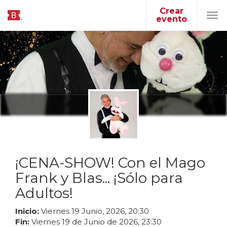
Crear
evento
Tog
navi
¡CENA-SHOW! Con el Mago
Frank y Blas... ¡Sólo para
Adultos!
Inicio:
Viernes
19
Junio
,
2026
,
20
:
30
Fin:
Viernes
19
de
Junio
de
2026
,
23
:
30