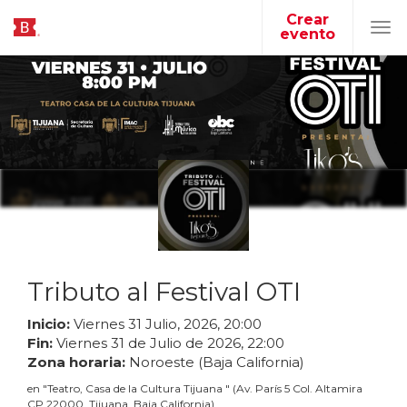
Crear
evento
Tog
navi
Tributo al Festival OTI
Inicio:
Viernes
31
Julio
,
2026
,
20
:
00
Fin:
Viernes
31
de
Julio
de
2026
,
22
:
00
Zona horaria:
Noroeste (Baja California)
en
"
Teatro, Casa de la Cultura Tijuana
"
(
Av. París 5 Col. Altamira
CP 22000, Tijuana, Baja California
)