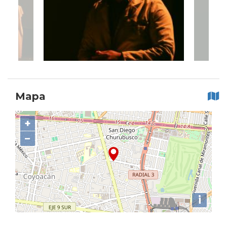
Mapa
+
−
i