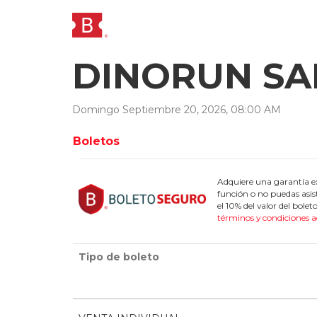
DINORUN SAL
Domingo
Septiembre
20
,
2026
,
08
:
00
AM
Boletos
Adquiere una garantía ex
función o no puedas asis
el 10% del valor del bol
términos y condiciones a
Tipo de boleto