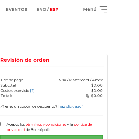
Menú
EVENTOS
ENG /
ESP
Revisión de orden
Tipo de pago
Visa / Mastercard / Amex
Subtotal
$
0.00
Costo de servicio
[?]
$
0.00
Total:
$
0.00
¿Tienes un cupón de descuento?
haz click aquí.
Acepto los
términos y condiciones
y la
política de
privacidad
de Boletópolis