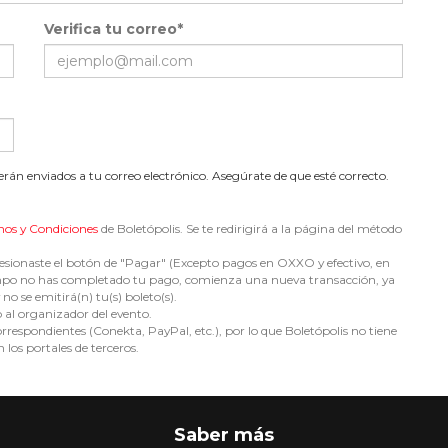
Verifica tu correo*
serán enviados a tu correo electrónico. Asegúrate de que esté correcto.
nos y Condiciones
de Boletópolis. Se te redirigirá a la página del método
sionaste el botón de "Pagar" (Excepto pagos en OXXO y efectivo, en
e tiempo no has completado tu pago, comienza una nueva transacción, ya
no se emitirá(n) tu(s) boleto(s).
o al organizador del evento.
espondientes (Conekta, PayPal, etc.), por lo que Boletópolis no tiene
 los portales de terceros.
Saber más