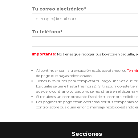
Tu correo electrónico*
Tu teléfono*
Importante:
No tienes que recoger tus boletos en taquilla, 
Al continuar con la transacción estás aceptando los
Térmi
de pago que hayas seleccionado.
Tienes 15 minutos para completar tu pago una vez que pre
los cuales se tiene hasta tres horas). Si trascurrido est
que de lo contrario tu pago no se registrará en el sistema y 
Si requieres un comprobante fiscal de tu compra, solicítal
Las páginas de pago están operadas por sus compañías corr
control sobre cualquier error o mensaje recibido estando en
Secciones