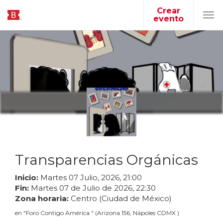
Crear
evento
Tog
navi
Transparencias Orgánicas
Inicio:
Martes
07
Julio
,
2026
,
21
:
00
Fin:
Martes
07
de
Julio
de
2026
,
22
:
30
Zona horaria:
Centro (Ciudad de México)
en
"
Foro Contigo América
"
(
Arizona 156, Nápoles CDMX
)