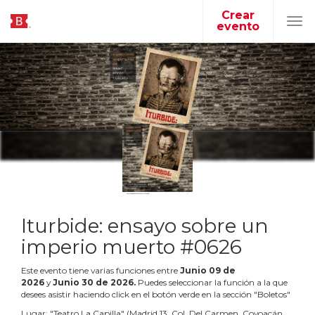
Crear
evento
Tog
navi
Iturbide: ensayo sobre un
imperio muerto #0626
Este evento tiene varias funciones entre
Junio
09
de
2026
y
Junio
30
de
2026
.
Puedes seleccionar la función a la que
desees asistir haciendo click en el botón verde en la sección "Boletos"
Lugar:
"
Teatro La Capilla
"
(
Madrid 13, Col. Del Carmen, Coyoacán,