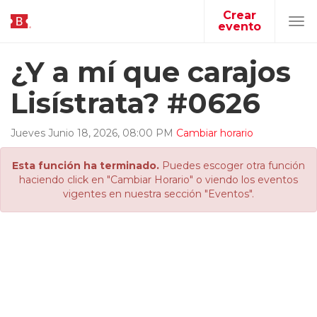
Crear
evento
Tog
navi
¿Y a mí que carajos
Lisístrata? #0626
Jueves
Junio
18
,
2026
,
08
:
00
PM
Cambiar horario
Esta función ha terminado.
Puedes escoger otra función
haciendo click en "Cambiar Horario" o viendo los eventos
vigentes en nuestra sección "Eventos".