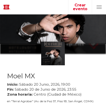
Crear
evento
Tog
navi
Moel MX
Inicio:
Sábado
20
Junio
,
2026
,
19
:
00
Fin:
Sábado
20
de
Junio
de
2026
,
23
:
55
Zona horaria:
Centro (Ciudad de México)
en
"
Terral Agrobar
"
(
Av. de la Paz 57, Piso 1B, San Ángel, CDMX
)