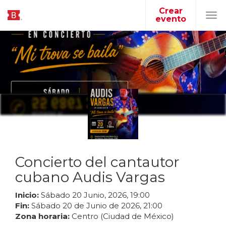
Crear
evento
Tog
navi
Concierto del cantautor
cubano Audis Vargas
Inicio:
Sábado
20
Junio
,
2026
,
19
:
00
Fin:
Sábado
20
de
Junio
de
2026
,
21
:
00
Zona horaria:
Centro (Ciudad de México)